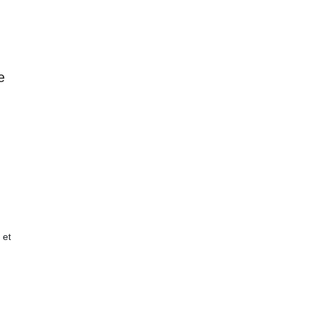
e
 et