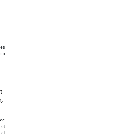
des
les
t
a­
de
 et
 et