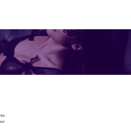
ess
our