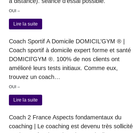
à distance). séance d’essai possible.
OUI –
Lire la suite
Coach Sportif A Domicile DOMICIL’GYM ® |
Coach sportif à domicile expert forme et santé
DOMICIl’GYM ®. 100% de nos clients ont
amélioré leurs tests initiaux. Comme eux,
trouvez un coach…
OUI –
Lire la suite
Coach 2 France Aspects fon­da­men­taux du
coaching | Le coaching est devenu très sollicité