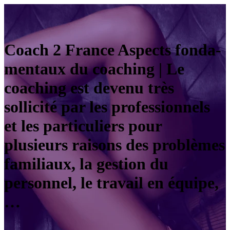
Coach 2 France Aspects fon­da­
men­taux du coaching | Le
coaching est devenu très
sollicité par les professionnels
et les particuliers pour
plusieurs raisons des problèmes
familiaux, la gestion du
personnel, le travail en équipe,
…