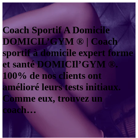
Coach Sportif A Domicile
DOMICIL’GYM ® | Coach
sportif à domicile expert forme
et santé DOMICIl’GYM ®.
100% de nos clients ont
amélioré leurs tests initiaux.
Comme eux, trouvez un
coach…